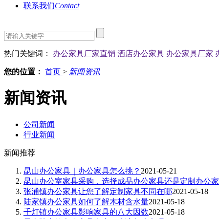
联系我们
Contact
热门关键词：
办公家具厂家直销
酒店办公家具
办公家具厂家
您的位置：
首页
>
新闻资讯
新闻资讯
公司新闻
行业新闻
新闻推荐
昆山办公家具｜办公家具怎么挑？
2021-05-21
昆山办公室家具采购，选择成品办公家具还是定制办公家
张浦镇办公家具让您了解定制家具不同在哪
2021-05-18
陆家镇办公家具如何了解木材含水量
2021-05-18
千灯镇办公家具影响家具的八大因数
2021-05-18