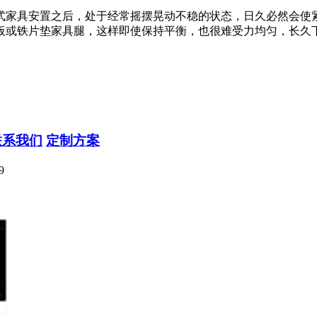
式家具安置之后，处于经常摇摆晃动不稳的状态，日久必然会使
板或铁片垫家具腿，这样即使保持平衡，也很难受力均匀，长久
。
联系我们
定制方案
9