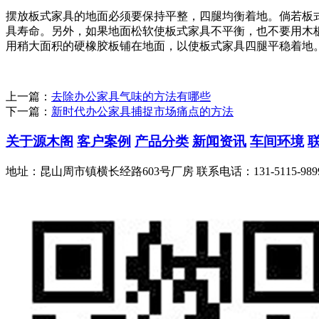
摆放板式家具的地面必须要保持平整，四腿均衡着地。倘若板
具寿命。另外，如果地面松软使板式家具不平衡，也不要用木
用稍大面积的硬橡胶板铺在地面，以使板式家具四腿平稳着地
上一篇：
去除办公家具气味的方法有哪些
下一篇：
新时代办公家具捕捉市场痛点的方法
关于源木阁
客户案例
产品分类
新闻资讯
车间环境
地址：昆山周市镇横长经路603号厂房
联系电话：131-5115-989