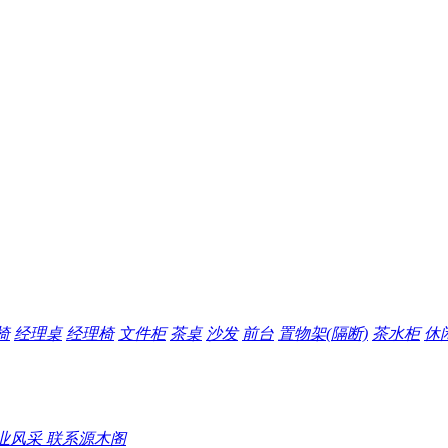
椅
经理桌
经理椅
文件柜
茶桌
沙发
前台
置物架(隔断)
茶水柜
休
业风采
联系源木阁