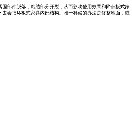
紧固部件脱落，粘结部分开裂，从而影响使用效果和降低板式家
下去会损坏板式家具内部结构。唯一补偿的办法是修整地面，或