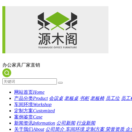
办公家具
厂家直销
网站首页
Home
产品分类
Product
会议桌
老板桌
书柜
老板椅
员工位
员工
车间环境
Workshop
定制方案
Customized
案例鉴赏
Case
新闻资讯
Information
公司新闻
行业新闻
关于我们
About
公司简介
车间环境
定制方案
荣誉资质
企