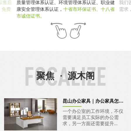
职业健
我们设计团队会结合客户企业文化、空间及客户
产品
十八省
需求，
提供个性化的定制，不止于办公家具！
学空
队，
聚焦
·
源木阁
昆山办公家具｜办公家具怎么挑？
一个办公室的工作环境，不仅
需要满足员工实际的办公需
求，另一方面还需要提升...